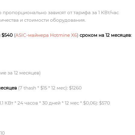
 пропорционально зависят от тарифа за 1 КВт/час
ичества и стоимости оборудования.
 $540
(
ASIC-майнера Hotmine X6
)
сроком на 12 месяцев
:
ние за 12 месяцев)
месяцев
(7 thash * $15 * 12 мес): $1260
1.1 КВт * 24 часов * 30 дней * 12 мес * $0,06): $570
110