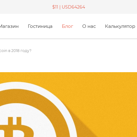
$11 |
USD64264
Магазин
Гостиница
Блог
О нас
Калькулятор
oin в 2018 году?