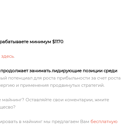
арабатываете минимум $1170
.
ь
здесь
.
 продолжает занимать лидирующие позиции среди
й потенциал для роста прибыльности за счет роста
энергию и применения продвинутых стратегий.
ще майнинг? Оставляйте свои коментарии, жмите
бщесво?
тировать в майнинг мы предлагаем Вам
бесплатную