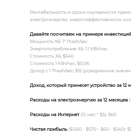
Рентабельность и сроки окупаемости прямо
электроэнергии, энергоэффективности, кол
Давайте посчитаем на примере инвестиций
Мощность X6: 7 Thash/sec
Энергопотребление X6: 1.1 КВт/час
Стоимость X6: $540
Стоимость 1 КВт/час: $0.06
Доход с 1 Thash/sec: $15 (усредненное значе
Доход, который принесет устройство за 12 
Расходы на электроэнергию за 12 месяцев
(
Расходы на Интернет
(12 мес * $5): $60
Чистая прибыль
($1260 - $570 - $60 - $540): $