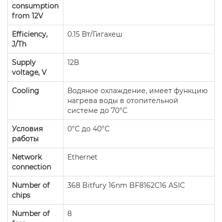
consumption
from 12V
Efficiency,
0.15 Вт/Гигахеш
J/Th
Supply
12B
voltage, V
Cooling
Водяное охлаждение, имеет функцию
нагрева воды в отопительной
системе до 70°С
Условия
0°С до 40°С
работы
Network
Ethernet
connection
Number of
368 Bitfury 16nm BF8162C16 ASIC
chips
Number of
8