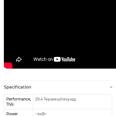
Specification
Performance,
29,4 Терахеш/секунду
Th/s
Power
~4кВт