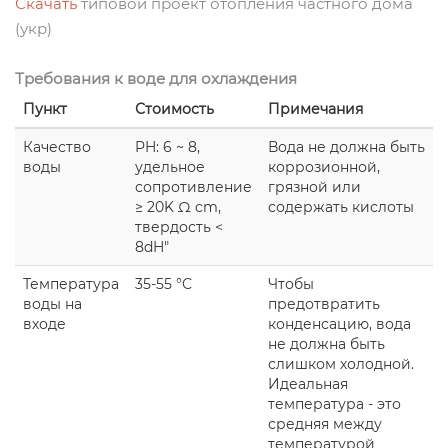
Скачать
типовой проект отопления частного дома
(укр)
Требования к воде для охлаждения
Пункт
Стоимость
Примечания
Качество
PH: 6 ~ 8,
Вода не должна быть
воды
удельное
коррозионной,
сопротивление
грязной или
≥ 20K Ω cm,
содержать кислоты
твердость <
8dH"
Температура
35-55 °С
Чтобы
воды на
предотвратить
входе
конденсацию, вода
не должна быть
слишком холодной.
Идеальная
температура - это
средняя между
температурой