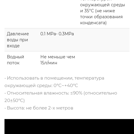
окружающей среды
и 35°С (не ниже
точки образования
конденсата)
Давление
0.1 MPa- 0.3MPa
воды при
входе
Водный
Не меньше чем
поток
15л/мин
• Использовать в помещении, температура
окружающей среды: 0°С~+40°С
• Относительная влажность: ≤90% (относительно
20±50°С)
• Высота: не более 2-х метров